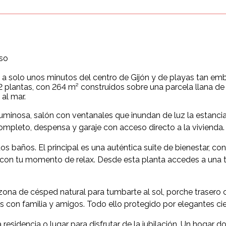
aso
 a solo unos minutos del centro de Gijón y de playas tan e
2 plantas, con 264 m² construidos sobre una parcela llana d
 al mar.
uminosa, salón con ventanales que inundan de luz la estancia y
completo, despensa y garaje con acceso directo a la vivienda.
dos baños. El principal es una auténtica suite de bienestar, 
con tu momento de relax. Desde esta planta accedes a una t
a, zona de césped natural para tumbarte al sol, porche trase
as con familia y amigos. Todo ello protegido por elegantes cie
esidencia o lugar para disfrutar de la jubilación. Un hogar don