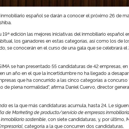
 inmobiliario español se darán a conocer el próximo 26 de m
shiba.
9ª edición las mejores iniciativas del inmobiliario español 
itual, los ganadores en estas categorías, así como los de lo
ado, se conocerán en el curso de una gala que se celebrará e
-SIMA se han presentado 55 candidaturas de 42 empresas, en
 en un año en el que la incertidumbre no ha llegado a desapar
presas que ha concurrido a las cinco categorías a concurso 
o de plena normalidad”, afirma Daniel Cuervo, director genera
enda
es la que más candidaturas acumula, hasta 24. Le sigue
a de Marketing de producto/servicio de empresas inmobiliari
inmobiliario sostenible
, con siete candidaturas, y, por último,
M
Empresarial
, categoría a la que concurren dos candidaturas.