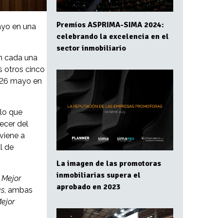
Premios ASPRIMA-SIMA 2024:
ayo en una
celebrando la excelencia en el
sector inmobiliario
en cada una
s otros cinco
l 26 mayo en
 lo que
ecer del
viene a
l de
La imagen de las promotoras
inmobiliarias supera el
n
Mejor
aprobado en 2023
as
, ambas
ejor