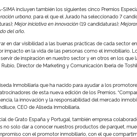
SIMA incluyen también los siguientes cinco Premios Especial
neración urbana
, para el que el Jurado ha seleccionado 7 candi
turas);
Mejor iniciativa en innovación
(19 candidaturas);
Mejora
ado del año
.
 en dar visibilidad a las buenas prácticas de cada sector en
 impacto en la vida de las personas como el inmobiliario. L
vir de inspiración en nuestro sector y en otros en los que 
 Rubio, Director de Marketing y Comunicación Iberia de Tosh
iseda Inmobiliaria que ha nacido para ayudar a los promotore
 patrocinadores de esta nueva edición de los Premios. “Comp
ncia, la innovación y la responsabilidad del mercado inmobil
iluce, CEO de Aliseda Inmobiliaria.
cial de Grato España y Portugal, también empresa colaborad
os no solo dar a conocer nuestros productos de parquet, mue
ompromiso con el promotor inmobiliario, con el que compart