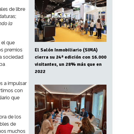
es de libre
daturas;
ndo la
 el que
os premios
El Salón Inmobiliario (SIMA)
la sociedad
cierra su 24ª edición con 16.000
iba
visitantes, un 28% más que en
2022
s a impulsar
artimos con
iario que
ora de los
bles de
imos muchos