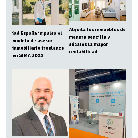
Alquila tus inmuebles de
iad España impulsa el
manera sencilla y
modelo de asesor
sácales la mayor
inmobiliario freelance
rentabilidad
en SIMA 2025