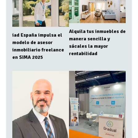
Alquila tus inmuebles de
iad España impulsa el
manera sencilla y
modelo de asesor
sácales la mayor
inmobiliario freelance
rentabilidad
en SIMA 2025